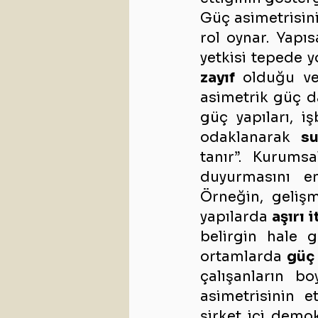
Güç asimetrisini
rol oynar. Yapıs
yetkisi tepede y
zayıf
 olduğu ve 
asimetrik güç da
güç yapıları, i
odaklanarak 
su
tanır”. Kurumsa
duyurmasını en
Örneğin, gelişm
yapılarda 
aşırı 
belirgin hale ge
ortamlarda 
güç
çalışanların b
asimetrisinin e
şirket içi demokr