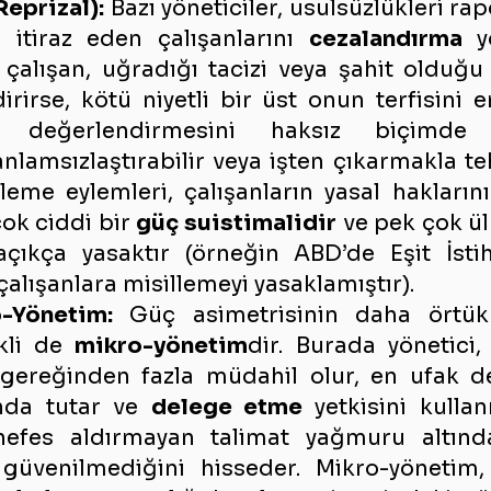
Reprizal):
 Bazı yöneticiler, usulsüzlükleri ra
a itiraz eden çalışanlarını 
cezalandırma
 y
çalışan, uğradığı tacizi veya şahit olduğu e
rirse, kötü niyetli bir üst onun terfisini eng
 değerlendirmesini haksız biçimde dü
anlamsızlaştırabilir veya işten çıkarmakla tehd
leme eylemleri, çalışanların yasal haklarını
ok ciddi bir 
güç suistimalidir
 ve pek çok ül
açıkça yasaktır (örneğin ABD’de Eşit İstih
alışanlara misillemeyi yasaklamıştır).
-Yönetim:
 Güç asimetrisinin daha örtük 
kli de 
mikro-yönetim
dir. Burada yönetici, 
 gereğinden fazla müdahil olur, en ufak det
ında tutar ve 
delege etme
 yetkisini kullan
efes aldırmayan talimat yağmuru altında 
 güvenilmediğini hisseder. Mikro-yönetim, ç