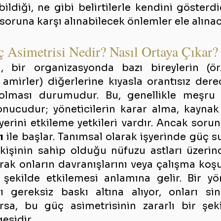
ildiği, ne gibi belirtilerle kendini gösterdiğ
u soruna karşı alınabilecek önlemler ele alınac
ç Asimetrisi Nedir? Nasıl Ortaya Çıkar?
i
, bir organizasyonda bazı bireylerin (ör
 amirler) diğerlerine kıyasla orantısız dere
 olması durumudur. Bu, genellikle meşru 
sonucudur; yöneticilerin karar alma, kaynak
ı
 ile başlar. Tanımsal olarak işyerinde güç sui
işinin sahip olduğu nüfuzu astları üzerin
ak onların davranışlarını veya çalışma koşul
 şekilde etkilemesi anlamına gelir. Bir yön
nı gereksiz baskı altına alıyor, onları sin
sa, bu güç asimetrisinin zararlı bir şeki
esidir.