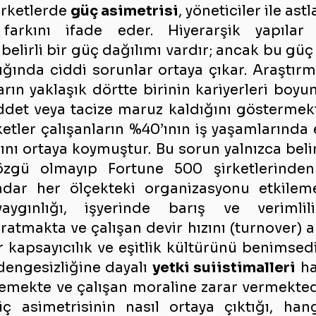
irketlerde 
güç asimetrisi
, yöneticiler ile ast
farkını ifade eder. Hiyerarşik yapılar 
elirli bir güç dağılımı vardır; ancak bu güç 
ığında ciddi sorunlar ortaya çıkar. Araştırma
arın yaklaşık dörtte birinin kariyerleri boyun
ddet veya tacize maruz kaldığını göstermekt
ketler çalışanların %40’ının iş yaşamlarında e
ını ortaya koymuştur. Bu sorun yalnızca belirl
özgü olmayıp Fortune 500 şirketlerinden
adar her ölçekteki organizasyonu etkileme
aratmakta ve çalışan devir hızını (turnover) a
 kapsayıcılık ve eşitlik kültürünü benimsedik
dengesizliğine dayalı 
yetki suiistimalleri
 ha
emekte ve çalışan moraline zarar vermektedi
üç asimetrisinin nasıl ortaya çıktığı, hang