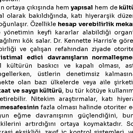
n ortaya çıkışında hem 
yapısal
 hem de 
kült
al olarak bakıldığında, katı hiyerarşik düze
oğunlaşır. Özellikle 
hesap verebilirlik mekan
yönetimin keyfi kararlar alabildiği organi
ğılımı kök salar. Dr. Kennette Harris’e göre
şbirliği ve çalışan refahından ziyade otori
istimal edici davranışların normalleşme
l kültürün baskıcı ve kapalı olması, astl
gellerken, üstlerin denetimsiz kalmasın
ekte olan bazı ülkelerde veya aile şirketi 
itaat ve saygı kültürü
, bu tür kötüye kullanım
tirebilir. Nitekim araştırmalar, katı hiyer
 mesafesinin
 fazla olması halinde otoriter e
oyun eğme davranışının güçlendiğini, bu
tkilerini artırdığını ortaya koymaktadır. S
asi eksikliği, zayıf iç kontrol sistemleri, ye