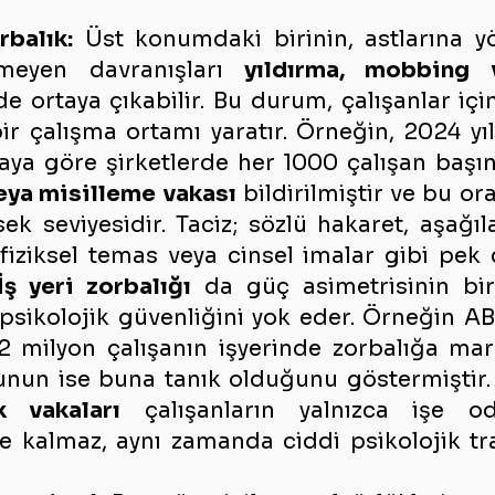
rbalık:
 Üst konumdaki birinin, astlarına yö
meyen davranışları 
yıldırma, mobbing v
de ortaya çıkabilir. Bu durum, çalışanlar içi
 çalışma ortamı yaratır. Örneğin, 2024 yıl
aya göre şirketlerde her 1000 çalışan başı
veya misilleme vakası
 bildirilmiştir ve bu or
sek seviyesidir. Taciz; sözlü hakaret, aşağılay
fiziksel temas veya cinsel imalar gibi pek 
İş yeri zorbalığı
 da güç asimetrisinin bir
 psikolojik güvenliğini yok eder. Örneğin AB
2 milyon çalışanın işyerinde zorbalığa maru
unun ise buna tanık olduğunu göstermiştir. 
k vakaları
 çalışanların yalnızca işe od
e kalmaz, aynı zamanda ciddi psikolojik tra