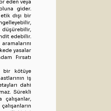
por eden veya 
oluna gider. 
tik dışı bir 
elleyebilir, 
şürebilir, 
it edebilir. 
 aramalarını 
kede yasalar 
dam Fırsatı 
bir kötüye 
astlarının iş 
ayları dahi 
maz. Sürekli 
çalışanlar, 
alışanların 