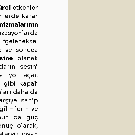
ürel
 etkenler 
nlerde karar 
izmalarının 
zasyonlarda 
 “geleneksel 
te ve sonuca 
sine
 olanak 
arın sesini 
a yol açar. 
gibi kapalı 
ları daha da 
arşiye sahip 
ğilimlerin ve 
nun da güç 
onuç olarak, 
tersiz insan 