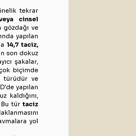
nelik tekrar 
eya cinsel 
n gözdağı ve 
ında yapılan 
na 
14,7 taciz, 
an son dokuz 
ıcı şakalar, 
çok biçimde 
 türüdür ve 
D'de yapılan 
z kaldığını, 
Bu tür 
taciz 
aklanmasını 
vmalara yol 