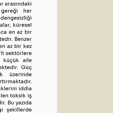
lar arasındaki 
gereği her 
dengesizliği 
lar, küresel 
ca en az bir 
edir. Benzer 
n az bir kez 
i sektörlere 
 küçük aile 
ktedir. Güç 
asimetrisinin yaygınlığı, işyerinde barış ve verimlilik üzerinde 
rtırmaktadır. 
lerini iddia 
len toksik iş 
r. Bu yazıda 
i şekillerde 