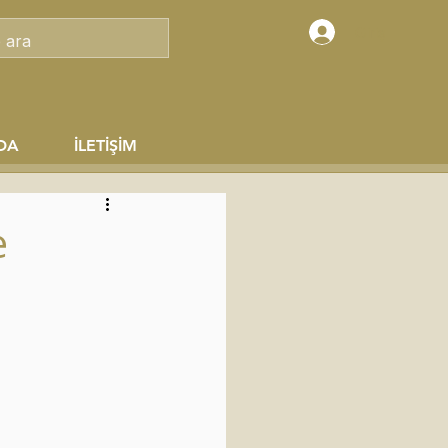
Giriş
DA
İLETİŞİM
e