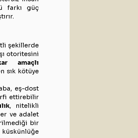
ü farkı güç 
ırır.
i şekillerde 
ı otoritesini 
ar amaçlı 
n sık kötüye 
aba, eş-dost 
 ettirebilir 
lık
, nitelikli 
er ve adalet 
lmediği bir 
 küskünlüğe 