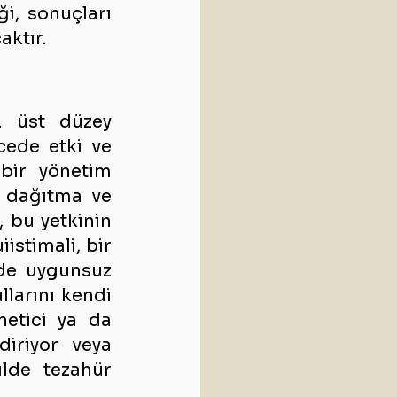
i, sonuçları 
aktır.
. üst düzey 
cede etki ve 
bir yönetim 
 dağıtma ve 
çalışanların kariyerini etkileme yetkileri vardır. Ancak sorun, bu yetkinin 
istimali, bir 
de uygunsuz 
larını kendi 
etici ya da 
diriyor veya 
lde tezahür 