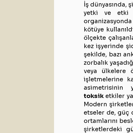
İş dünyasında, ş
yetki ve etki 
organizasyonda b
kötüye kullanıld
ölçekte çalışanl
kez işyerinde şi
şekilde, bazı an
zorbalık yaşadığ
veya ülkelere 
işletmelerine k
toksik
 etkiler y
Modern şirketler
etseler de, güç 
ortamlarını besl
şirketlerdeki g