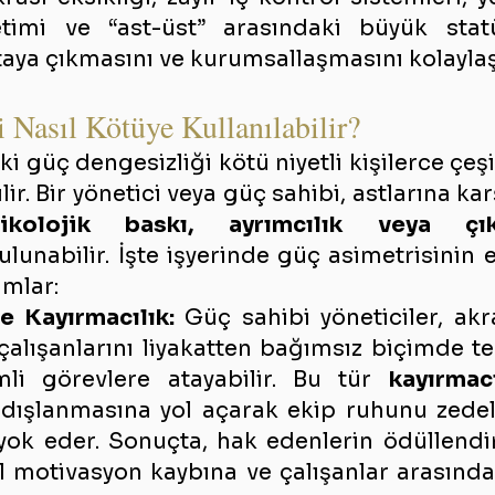
etimi ve “ast-üst” arasındaki büyük stat
taya çıkmasını ve kurumsallaşmasını kolaylaşt
 Nasıl Kötüye Kullanılabilir?
güç dengesizliği kötü niyetli kişilerce çeşitl
lir. Bir yönetici veya güç sahibi, astlarına karş
ikolojik baskı, ayrımcılık veya çık
ulunabilir. İşte işyerinde güç asimetrisinin e
umlar:
 Kayırmacılık:
 Güç sahibi yöneticiler, akr
alışanlarını liyakatten bağımsız biçimde terfi
i görevlere atayabilir. Bu tür 
kayırmacı
 dışlanmasına yol açarak ekip ruhunu zedel
ok eder. Sonuçta, hak edenlerin ödüllendiri
l motivasyon kaybına ve çalışanlar arasında