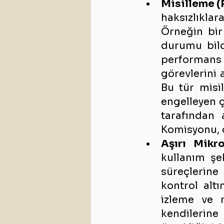
Misilleme (
haksızlıklar
Örneğin bir 
durumu bildi
performans
görevlerini 
Bu tür misil
engelleyen ç
tarafından 
Komisyonu, ç
Aşırı Mikro
kullanım şe
süreçlerine
kontrol alt
izleme ve n
kendilerine