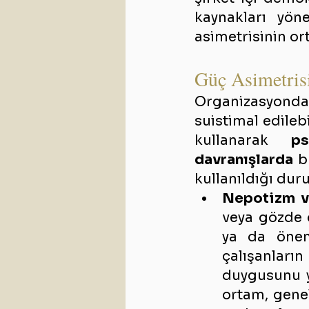
kaynakları yön
asimetrisinin or
Güç Asimetrisi
Organizasyondaki 
suistimal edilebi
kullanarak 
ps
davranışlarda
 b
kullanıldığı dur
Nepotizm ve
veya gözde ç
ya da öneml
çalışanların
duygusunu y
ortam, gene