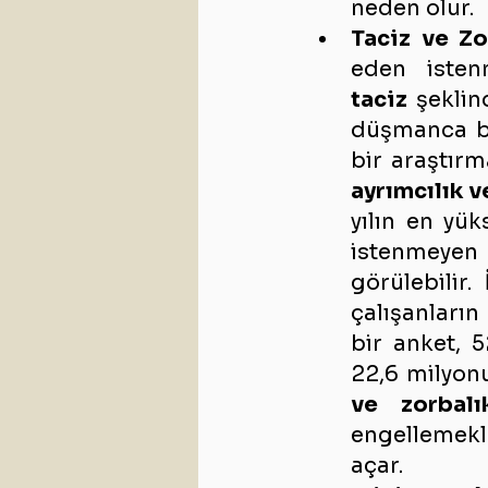
neden olur.
Taciz ve Zo
eden isten
taciz
 şeklin
düşmanca bir
bir araştırm
ayrımcılık 
yılın en yük
istenmeyen 
görülebilir. 
çalışanların
bir anket, 5
22,6 milyon
ve zorbalı
engellemekl
açar.