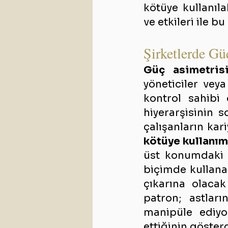
kötüye kullanılab
ve etkileri ile b
Şirketlerde Gü
Güç asimetris
yöneticiler veya
kontrol sahibi
hiyerarşisinin 
kötüye kullanım
üst konumdaki k
biçimde kullanar
çıkarına olacak
patron; astları
manipüle ediyor
ettiğinin gösterg