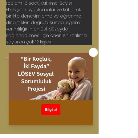
toplam 16 saat)Katılımcı Sayısı: 
Etkileşimli uygulamalar ve katılarak 
birlikte deneyimleme ve öğrenme 
dinamikleri doğrultusunda, eğitim 
verimliliğinin en üst düzeyde 
sağlanabilmesi için önerilen katılımcı 
sayısı en çok 12 kişidir.
Eğitim Lideri: 
Tayfun KANDIRALI
< Önceki