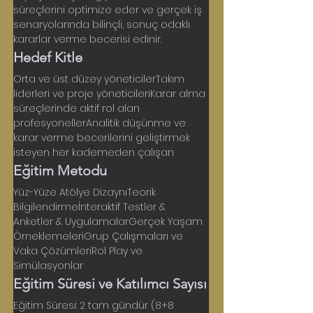
süreçlerini optimize eder ve gerçek iş 
senaryolarında bilinçli, sonuç odaklı 
kararlar verme becerisi edinir.
Hedef Kitle
Orta ve üst düzey yöneticilerTakım 
liderleri ve proje yöneticileriKarar alma 
süreçlerinde aktif rol alan 
profesyonellerAnalitik düşünme ve 
karar verme becerilerini geliştirmek 
isteyen her kademeden çalışan
Eğitim Metodu
Yüz-Yüze Atölye DizaynıTeorik 
Bilgilendirmeİnteraktif Testler & 
Anketler & UygulamalarGerçek Yaşam 
ÖrneklemeleriGrup Çalışmaları ve 
Vaka ÇözümleriRol Play ve 
Simülasyonlar
Eğitim Süresi ve Katılımcı Sayısı
Eğitim Süresi: 2 tam gündür (8+8 