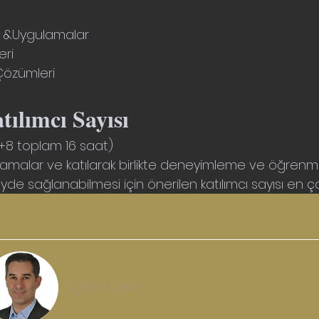
er &Uygulamalar
ri
Çözümleri
tılımcı Sayısı
+8 toplam 16 saat)
gulamalar ve katılarak birlikte deneyimleme ve öğrenm
yde sağlanabilmesi için önerilen katılımcı sayısı en çok 
Eğitim Lideri: 
Tayfun KANDIRALI