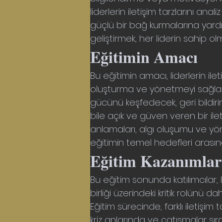
liderlerin iletişim tarzlarını an
güçlü bir bağ kurmalarına yardım
geliştirmek, her liderin sahip olm
Eğitimin Amacı
Bu eğitimin amacı, liderlerin ileti
oluşturma ve yönetmeyi sağlamak
gücünü keşfedecek, geri bildir
bile açık ve güven veren bir ileti
anlamaları, algı oluşumu ve yöne
eğitimin temel hedefleri arasın
Eğitim Kazanımlar
Bu eğitim sonunda katılımcılar,
birliği üzerindeki kritik rolünü
Eğitim sürecinde, farklı iletişim t
kriz anlarında ve çatışmalar sıras