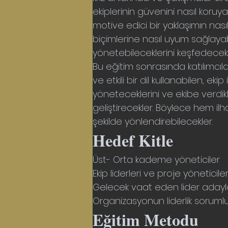
ekiplerinin güvenini nasıl koruy
motive edici bir yaklaşımın nasıl
biçimlerine nasıl uyum sağlayabile
yönetebileceklerini keşfedecekl
Bu eğitim sonrasında katılımcılar,
ve etkili bir dil kullanabilen, ek
yöneteceklerini ve ekibe verdikle
geliştirecekler. Böylece hem ilh
şekilde yönlendirebilecekler.
Hedef Kitle
Üst- Orta kademe yöneticiler
Ekip liderleri ve proje yöneticiler
Gelecek vaat eden lider adayl
Organizasyonun liderlik sorumlu
Eğitim Metodu