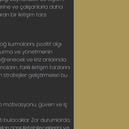
lerine ve çalışanlarla daha 
n bir iletişim tarzı 
ağ kurmalarını, pozitif algı 
luşturma ve yönetmenin 
ğrenecek ve kriz anlarında 
arın, farklı iletişim tarzlarını 
stratejiler geliştirmeleri bu 
kip motivasyonu, güven ve iş 
satı bulacaklar. Zor durumlarda, 
arı nasıl iletebileceklerini ve 