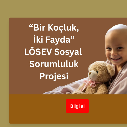
info@fuente.com.tr
+90 530 548 30 26
+90 532 243 89 91