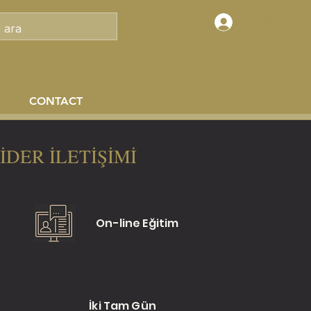
Log In
CONTACT
İDER İLETİŞİMİ
On-line Eğitim
İki Tam Gün