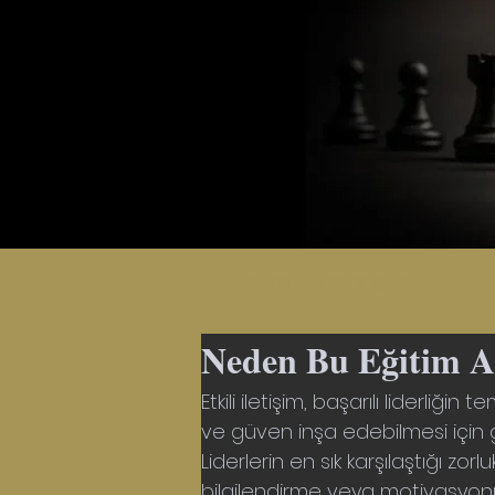
< Return to Training Page
Neden Bu Eğitim A
Etkili iletişim, başarılı liderliği
ve güven inşa edebilmesi için gü
Liderlerin en sık karşılaştığı zorlu
bilgilendirme veya motivasyonu dü