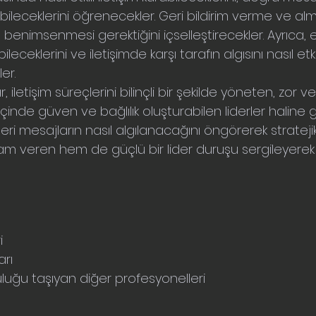
abileceklerini öğrenecekler. Geri bildirim verme ve al
 benimsenmesi gerektiğini içselleştirecekler. Ayrıca, ek
ceklerini ve iletişimde karşı tarafın algısını nasıl etkil
er.
 iletişim süreçlerini bilinçli bir şekilde yöneten, zor v
ip içinde güven ve bağlılık oluşturabilen liderler haline g
ri mesajların nasıl algılanacağını öngörerek stratejik 
am veren hem de güçlü bir lider duruşu sergileyerek ek
i
arı
luğu taşıyan diğer profesyonelleri