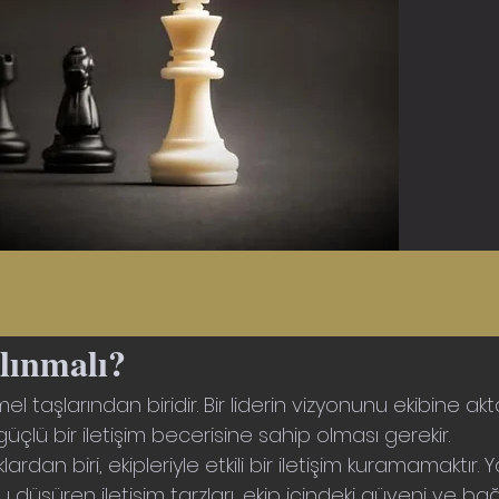
lınmalı?
n temel taşlarından biridir. Bir liderin vizyonunu ekibine 
çlü bir iletişim becerisine sahip olması gerekir.
klardan biri, ekipleriyle etkili bir iletişim kuramamaktır. 
şüren iletişim tarzları, ekip içindeki güveni ve bağlılığ