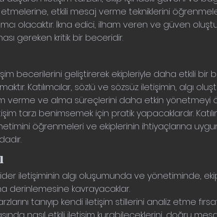
aliz etmelerine, etkili mesaj verme tekniklerini öğrenme
cı olacaktır. İkna edici, ilham veren ve güven oluştura
ası gereken kritik bir beceridir.
şim becerilerini geliştirerek ekipleriyle daha etkili bir b
tır. Katılımcılar, sözlü ve sözsüz iletişimin, algı o
im verme ve alma süreçlerini daha etkin yönetmeyi ö
şim tarzı benimsemek için pratik yapacaklardır. Katılımcıl
timini öğrenmeleri ve ekiplerinin ihtiyaçlarına uygun 
dadır.
ı
 lider iletişiminin algı oluşumunda ve yönetiminde, e
 daha derinlemesine kavrayacaklar.
arzlarını tanıyıp kendi iletişim stillerini analiz etme fır
ında nasıl etkili iletişim kurabileceklerini, doğru mesajl