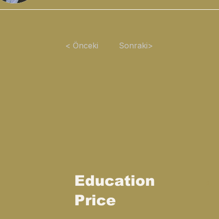
< Önceki
Sonraki>
Education
Aç
Price