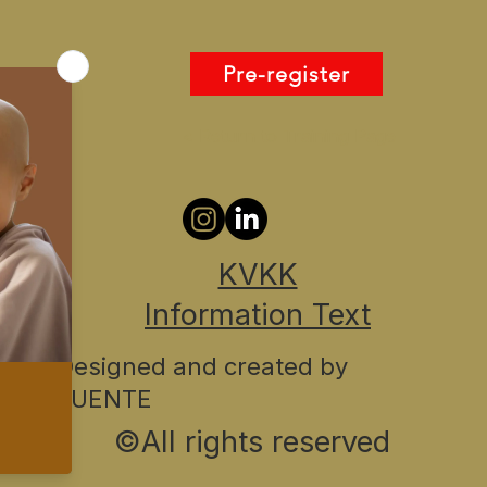
Pre-register
< Return to Training Page
KVKK
Information Text
Designed and created by
FUENTE
©️All rights reserved