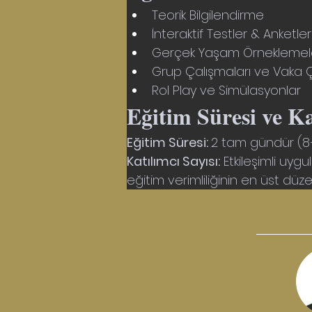
Teorik Bilgilendirme
İnteraktif Testler & Anketl
Gerçek Yaşam Örneklemele
Grup Çalışmaları ve Vaka 
Rol Play ve Simülasyonlar
Eğitim Süresi ve Ka
Eğitim Süresi: 
2 tam gündür (8
Katılımcı Sayısı:
 Etkileşimli uy
eğitim verimliliğinin en üst düze