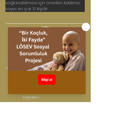
sağlanabilmesi için önerilen katılımcı 
sayısı en çok 12 kişidir.
Eğitim Lideri: 
Tayfun KANDIRALI
< Önceki
Sonraki>
Education