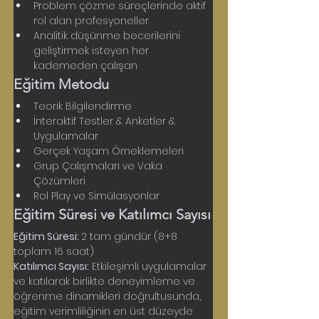
Problem çözme süreçlerinde aktif 
rol alan profesyoneller
Analitik düşünme becerilerini 
geliştirmek isteyen her 
kademeden çalışan
Eğitim Metodu
Teorik Bilgilendirme
İnteraktif Testler & Anketler & 
Uygulamalar
Gerçek Yaşam Örneklemeleri
Grup Çalışmaları ve Vaka 
Çözümleri
Rol Play ve Simülasyonlar
Eğitim Süresi ve Katılımcı Sayısı
Eğitim Süresi: 
2 tam gündür (8+8 
toplam 16 saat)
Katılımcı Sayısı:
 Etkileşimli uygulamalar 
ve katılarak birlikte deneyimleme ve 
öğrenme dinamikleri doğrultusunda, 
eğitim verimliliğinin en üst düzeyde 