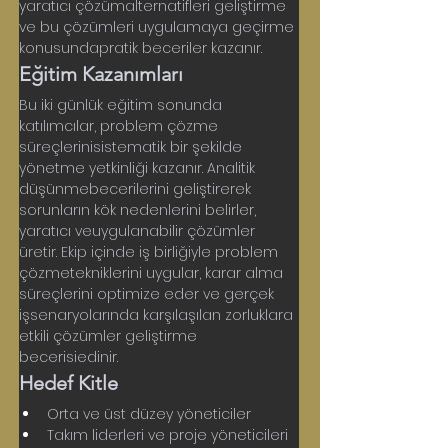
yaratıcı çözümalternatifleri geliştirme 
ve bu çözümleri uygulamaya geçirme 
konusundapratik beceriler kazanır.
Eğitim Kazanımları
Bu iki günlük eğitim sonunda 
katılımcılar, problem çözme 
süreçlerinisistematik bir şekilde 
yönetme yetkinliği kazanır. Analitik 
düşünmebecerilerini geliştirerek 
sorunların kök nedenlerini belirler, 
yaratıcı veuygulanabilir çözümler 
üretir. Ekip içinde iş birliğiyle problem 
çözmetekniklerini uygular, karar alma 
süreçlerini optimize eder ve gerçek 
işsenaryolarında karşılaşılan zorluklara 
etkili çözümler geliştirme 
becerisiedinir.
Hedef Kitle
Orta ve üst düzey yöneticiler
Takım liderleri ve proje yöneticileri