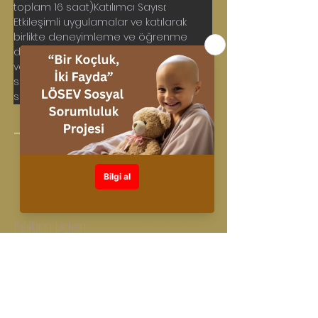
toplam 16 saat)Katılımcı Sayısı: 
Etkileşimli uygulamalar ve katılarak 
birlikte deneyimleme ve öğrenme 
dinamikleri doğrultusunda, eğitim 
verimliliğinin en üst düzeyde 
sağlanabilmesi için önerilen katılımcı 
sayısı en çok 12 kişidir.
Eğitim Lideri: 
Tayfun KANDIRALI
< Önceki