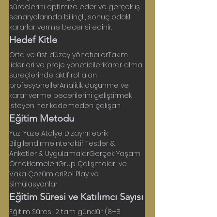
süreçlerini optimize eder ve gerçek iş 
senaryolarında bilinçli, sonuç odaklı 
kararlar verme becerisi edinir.
Hedef Kitle
Orta ve üst düzey yöneticilerTakım 
liderleri ve proje yöneticileriKarar alma 
süreçlerinde aktif rol alan 
profesyonellerAnalitik düşünme ve 
karar verme becerilerini geliştirmek 
isteyen her kademeden çalışan
Eğitim Metodu
Yüz-Yüze Atölye DizaynıTeorik 
Bilgilendirmeİnteraktif Testler & 
Anketler & UygulamalarGerçek Yaşam 
ÖrneklemeleriGrup Çalışmaları ve 
Vaka ÇözümleriRol Play ve 
Simülasyonlar
Eğitim Süresi ve Katılımcı Sayısı
Eğitim Süresi: 2 tam gündür (8+8 