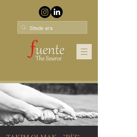
TAKIM OLMAK - "BİZ"