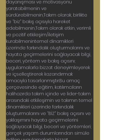
dayanışması ve motivasyonu 
yaratabilmenin ve 
sürdürebilmenin,Takım olarak, birlikte 
ve “biz” bakış açısıyla hareket 
edebilmenin,Takım olarak etkin, verimli 
ve pozitif etkileşim/iletişim 
kurabilmenintemel dinamikleri 
üzerinde farkındalık oluşturmalarını ve 
hayata geçirmelerini sağlayacak bilgi, 
beceri, yöntem ve bakış açısını; 
uygulamalarla bizzat deneyimleyerek 
ve içselleştirerek kazandırmak 
amacıyla tasarlanmıştır.Bu amaç 
çerçevesinde eğitim, katılımcıların 
halihazırda takım içinde ve lider-takım 
arasındaki etkileşimin ve takımın temel 
dinamikleri üzerinde farkındalık 
oluşturmalarını ve “BİZ” bakış açısını ve 
yaklaşımını hayata geçirmelerini 
sağlayacak bilgi, beceri ve yöntemleri; 
gerçek yaşam durumlarından simüle 
edilen uygulamalarla bizzat 