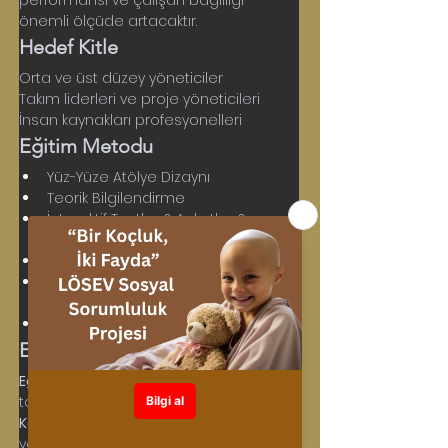
performansı ve çalışan bağlılığı 
önemli ölçüde artacaktır.
Hedef Kitle
Orta ve üst düzey yöneticiler
Takım liderleri ve proje yöneticileri
İnsan kaynakları profesyonelleri
Eğitim Metodu
Yüz-Yüze Atölye Dizaynı
Teorik Bilgilendirme
İnteraktif Testler & Anketler & 
Uygulamalar
Gerçek Yaşam Örneklemeleri
Grup Çalışmaları ve Vaka 
Çözümleri
Rol Play ve Simülasyonlar
Eğitim Süresi ve Katılımcı Sayısı
Eğitim Süresi:
 2 tam gündür (8+8 
toplam 16 saat)
Katılımcı Sayısı:
 Etkileşimli uygulamalar 
ve katılarak birlikte deneyimleme ve 