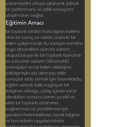
potansiyelini ortaya çıkararak yüksek 
bir performans ve etkili sonuçlara 
ulaşılmasını sağlar.
Eğitimin Amacı
Bir toplantı birden fazla kişinin katılımı 
olan bir süreç ve aslıda özünde bir 
takım çalışmasıdır. Bu süreçte kendine 
özgü dinamikleri olan bir sistem 
oluşur.Dolayısı ile bir toplantı kavramın 
ve sürecinin sistem (Sibernetik) 
prensipleri ve bir takım etkileşimi 
yaklaşımıyla ele alınması etkin 
sonuçlar elde etmek için önemlidir.Bu 
eğitim verimli, katkı sağlayan bir 
iletişimin olduğu, uzlaşı içinde karar 
alınabilen, sonuca varan, pozitif ve 
etkin bir toplantı ortamının 
sağlanması ve yönetilmesi için 
gereken farkındalıkların, teorik bilginin 
ve becerilerin uygulamalarla 
katılımcılara kazandırılması amacıyla 