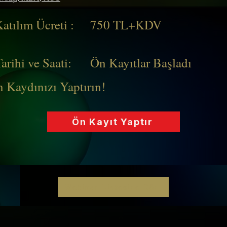
atılım Ücreti :
750 TL+KDV
rihi ve Saati:
Ön Kayıtlar Başladı
Kaydınızı Yaptırın!
Ön Kayıt Yaptır
Webinar Listesine Dön