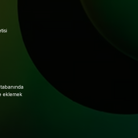
tisi
 tabanında
ne eklemek