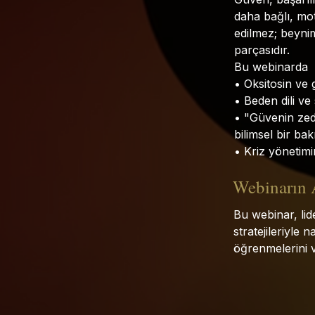
daha bağlı, mot
edilmez; beynim
parçasıdır.
Bu webinarda
• Oksitosin ve 
• Beden dili ve
• "Güvenin zede
bilimsel bir bak
• Kriz yönetimi
Webinarın
Bu webinar, lide
stratejileriyle
öğrenmelerini v