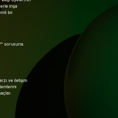
erle inşa
mli bir
r?" sorusuna
rzı ve iletişim
temlerini
açlar.