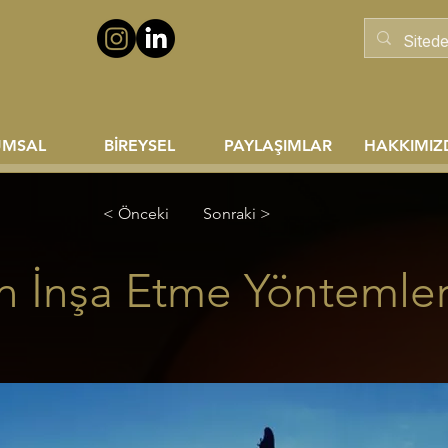
UMSAL
BİREYSEL
PAYLAŞIMLAR
HAKKIMIZ
< Önceki
Sonraki >
 İnşa Etme Yöntemler