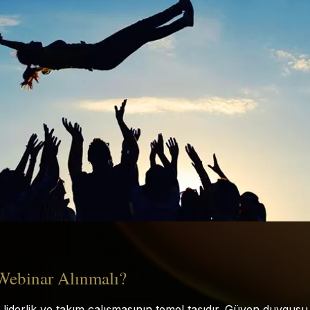
ebinar Alınmalı?
 liderlik ve takım çalışmasının temel taşıdır. Güven duygusu,