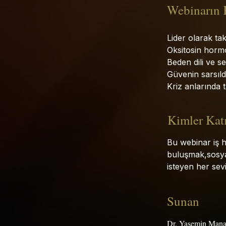
Webinarın 
Lider olarak ta
Oksitosin hormo
Beden dili ve s
Güvenin sarsıld
Kriz anlarında 
Kimler Kat
Bu webinar iş 
buluşmak,sosyal
isteyen her sevi
Sunan
Dr. Yasemin Man