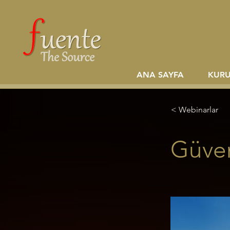
ANA SAYFA
KUR
< Webinarlar
Güven