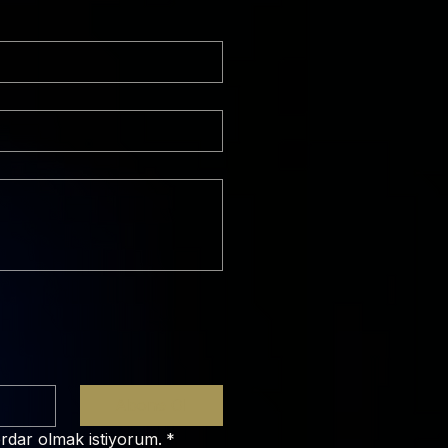
Abone Ol
rdar olmak istiyorum.
*