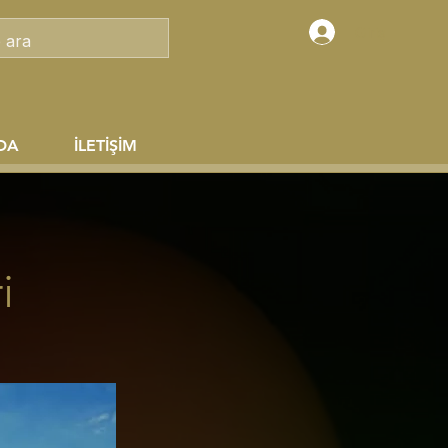
Giriş
DA
İLETİŞİM
i