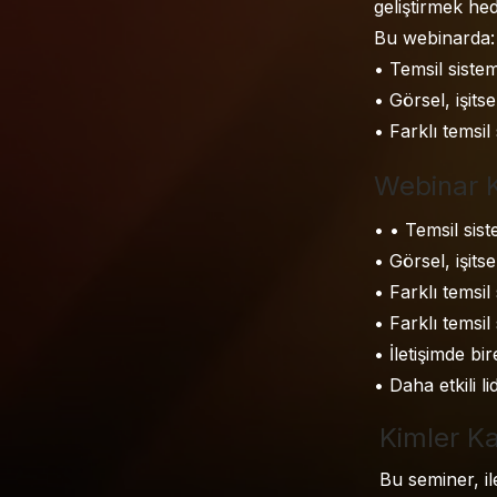
geliştirmek hed
Bu webinarda:
• Temsil siste
• Görsel, işitse
• Farklı temsil
Webinar 
• • Temsil sis
• Görsel, işitse
• Farklı temsil
• Farklı temsil
• İletişimde bi
• Daha etkili li
Kimler Ka
Bu seminer, il