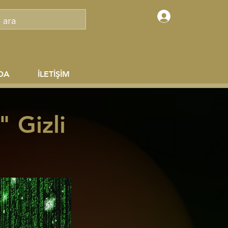
Giriş
DA
İLETİŞİM
 Gizli