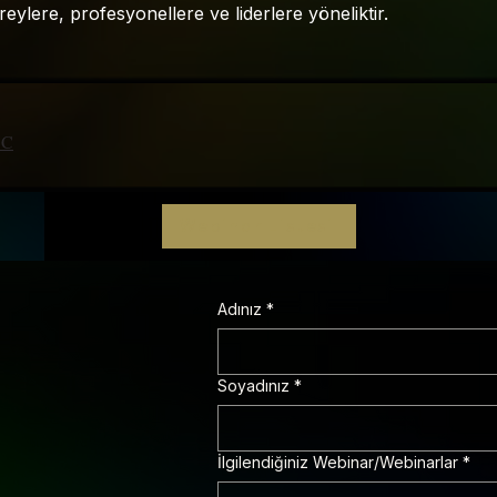
reylere, profesyonellere ve liderlere yöneliktir.
CC
Webinar Listesi
Adınız
*
Soyadınız
*
İlgilendiğiniz Webinar/Webinarlar
*