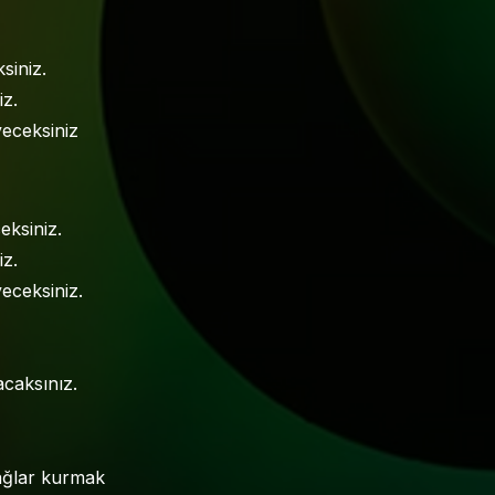
siniz.
iz.
eyeceksiniz
eksiniz.
iz.
yeceksiniz.
nacaksınız.
bağlar kurmak