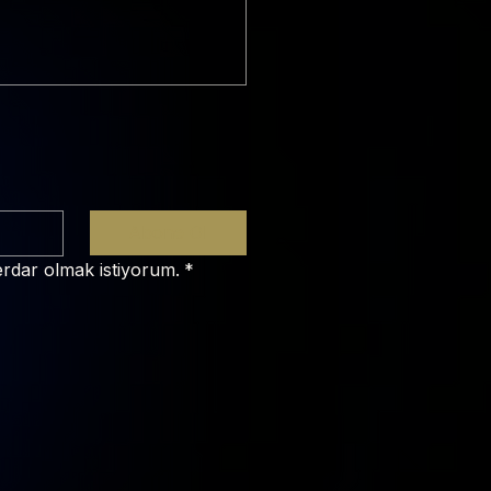
Abone Ol
erdar olmak istiyorum.
*