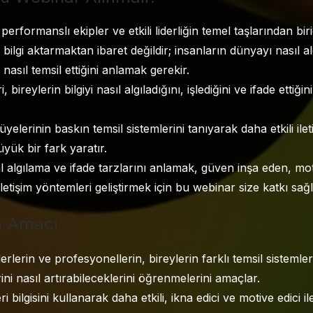
 performanslı ekipler ve etkili liderliğin temel taşlarından bir
a bilgi aktarmaktan ibaret değildir; insanların dünyayı nasıl al
i nasıl temsil ettiğini anlamak gerekir.
, bireylerin bilgiyi nasıl algıladığını, işlediğini ve ifade ettiğ
 üyelerinin baskın temsil sistemlerini tanıyarak daha etkili ilet
yük bir fark yaratır.
l algılama ve ifade tarzlarını anlamak, güven inşa eden, mot
n iletişim yöntemleri geliştirmek için bu webinar size katkı sağ
n Amacı
erlerin ve profesyonellerin, bireylerin farklı temsil sistemler
erini nasıl artırabileceklerini öğrenmelerini amaçlar.
i bilgisini kullanarak daha etkili, ikna edici ve motive edici ilet