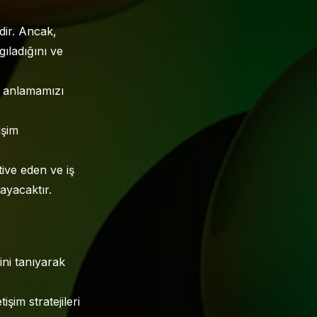
idir. Ancak,
gıladığını ve
ini anlamamızı
işim
ive eden ve iş
layacaktır.
ini tanıyarak
işim stratejileri