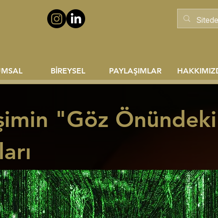
UMSAL
BİREYSEL
PAYLAŞIMLAR
HAKKIMIZ
işimin "Göz Önündeki"
arı