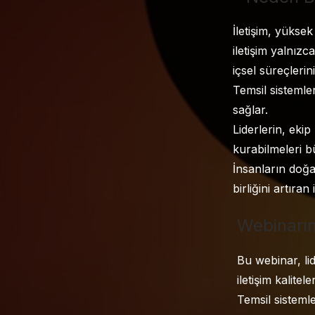
İletişim, yüksek
iletişim yalnızc
içsel süreçlerin
Temsil sistemleri
sağlar.
Liderlerin, ekip
kurabilmeleri bü
İnsanların doğa
birliğini artıra
Webinarı
Bu webinar, lid
iletişim kalitel
Temsil sistemler