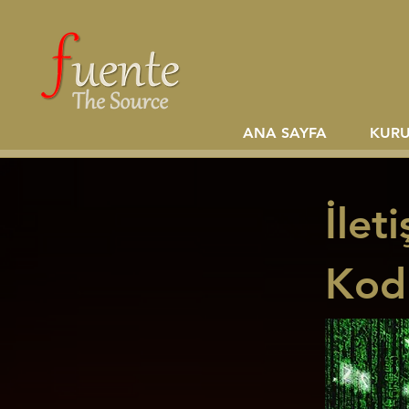
ANA SAYFA
KUR
İlet
Kodl