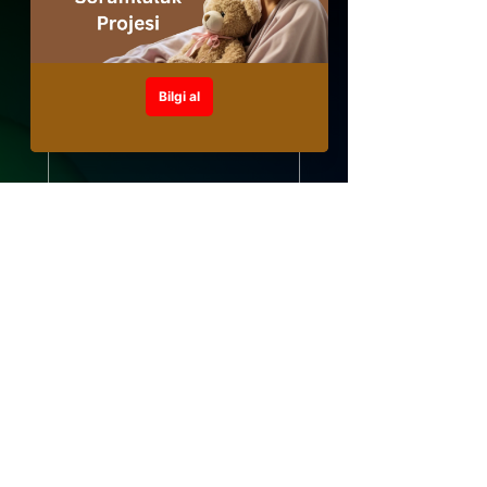
Soyadınız
*
İlgilendiğiniz Webinar/Webinarlar
*
Webinar Dili Tercihiniz
*
Türkçe
English
Email
*
Abone Ol
Evet, webinarlarınızdan  
haberdar olmak 
istiyorum.
*