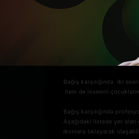
Bağış karşılığında iki sea
hem de lösemili çocuklarım
Bağış karşılığında profesy
Aşağıdaki listede yer alan 
ikonlara tıklayarak ulaşabili