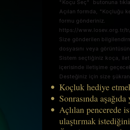
"Koçu Seç" butonuna tıkla
Açılan formda, "Koçluğu ken
formu gönderiniz.
https://www.losev.org.tr/t
Size gönderilen bilgilendi
dosyasını veya görüntüsün
Sistem seçtiğiniz koça, ile
içerisinde iletişime geçecek
Desteğiniz için size şükran
Koçluk hediye etme
Sonrasında aşağıda y
Açlılan pencerede is
ulaştırmak istediğin