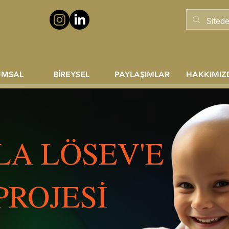
UMSAL
BİREYSEL
PAYLAŞIMLAR
HAKKIMIZ
A LÖSEV'E
PROJESİ