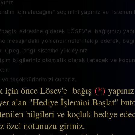
yınız.
dim için alacağım" seçimini yapınız ve istenen bi
r/bagis adresine giderek LÖSEV'e bağışınızı yapı
rme mesajındaki yönlendirmeleri takip ederek, ba
ü (jpeg, png) sisteme yükleyiniz.
tişim bilgileriniz otomatik olarak iletecek ve koçu
tir.
 ve teşekkürlerimizi sunarız.
k için önce Lösev'e bağış
(*)
yapınız
er alan "Hediye İşlemini Başlat" buto
tenilen bilgileri ve koçluk hediye ede
iz özel notunuzu giriniz.