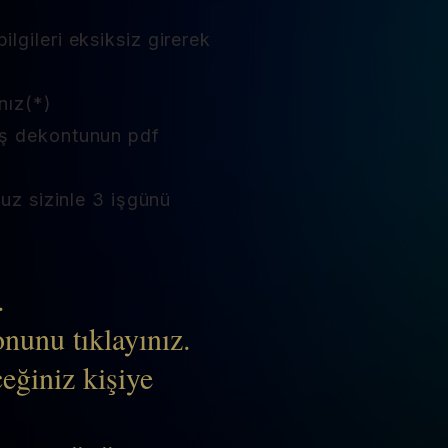
lgileri eksiksiz girerek
nız(*)
ğış dekontunun pdf
nuz sizinle 3 işgünü
.
nunu tıklayınız.
ceğiniz kişiye