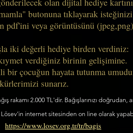
nderilecek olan dijital hediye kartın
mamla" butonuna tıklayarak isteğinizi
pdf'ini veya görüntüsünü (jpeg,png)
iki değerli hediye birden verdiniz:
ymet verdiğiniz birinin gelişimine.
i bir çocuğun hayata tutunma umud
kürlerimizi sunarız.
ış rakamı 2.000 TL'dir. Bağışlarınızı doğrudan, aş
 Lösev'in internet sitesinden on line olarak yapabi
https://www.losev.org.tr/tr/bagis