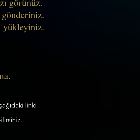
ızı görünüz.
 gönderiniz.
 yükleyiniz.
una.
ağıdaki linki
lirsiniz.