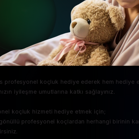
ns profesyonel koçluk hediye ederek hem hediye ett
ızın iyileşme umutlarına katkı sağlayınız.
onel koçluk hizmeti hediye etmek için;
gönüllü profesyonel koçlardan herhangi birinin ka
rsiniz.