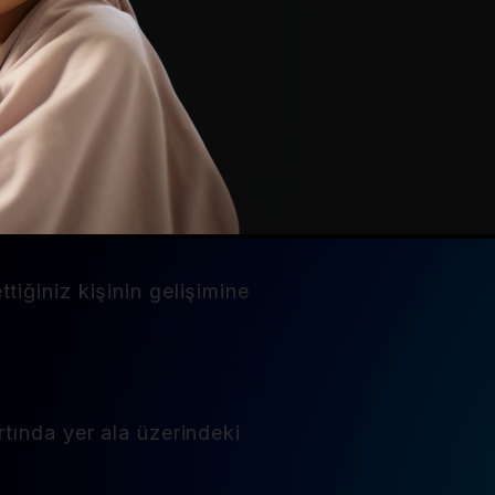
iğiniz kişinin gelişimine
rtında yer ala üzerindeki