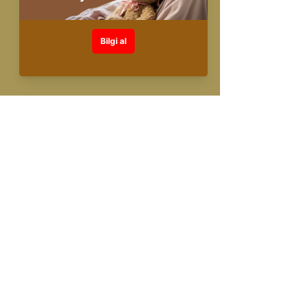
Sınıf ortamı yüz yüze eğitim.
• İnteraktif sunumlar
• Grup çalışmaları ve tartışmalar
• Rol oynama ve simülasyonlar
• Mini Eğitimler hazırlama ve sunma
• Bireysel ve grup aktiviteleri
Eğitim Süresi ve
Katılımcı Sayısı