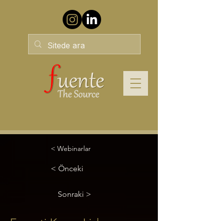
< Webinarlar
< Önceki
Sonraki >