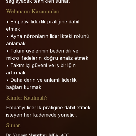
sağlayacak teknikleri sunar.
Webinarın Kazanımları
• Empatiyi liderlik pratiğine dahil
etmek
• Ayna nöronların liderlikteki rolünü
anlamak
• Takım üyelerinin beden dili ve
mikro ifadelerini doğru analiz etmek
• Takım içi güveni ve iş birliğini
artırmak
• Daha derin ve anlamlı liderlik
bağları kurmak
Kimler Katılmalı?
Empatiyi liderlik pratiğine dahil etmek
isteyen her kademede yönetici.
Sunan
Dr. Yasemin Manavbaşı, MBA, ACC