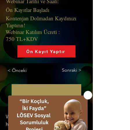
Webinar Tarihi ve Saati:
Ön Kayıtlar Başladı
Kontenjan Dolmadan Kaydınızı
Yaptırın!
Webinar Katılım Ücreti :
750 TL+KDV
Ön Kayıt Yaptır
Sonraki >
< Önceki
Webinar Listesine Dön
Webinar tarihleri ve saatlerinden
haberdar olmak isterseniz, lütfen