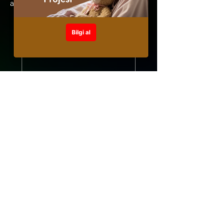
abone olunuz.
Adınız
*
Soyadınız
*
İlgilendiğiniz Webinar/Webinarlar
*
Webinar Dili Tercihiniz
*
Türkçe
English
Email
*