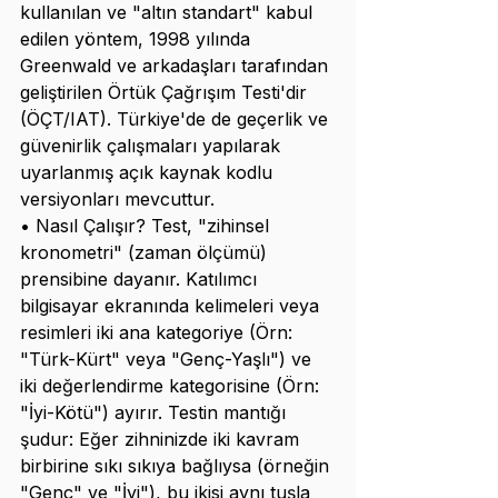
kullanılan ve "altın standart" kabul 
edilen yöntem, 1998 yılında 
Greenwald ve arkadaşları tarafından 
geliştirilen Örtük Çağrışım Testi'dir 
(ÖÇT/IAT). Türkiye'de de geçerlik ve 
güvenirlik çalışmaları yapılarak 
uyarlanmış açık kaynak kodlu 
versiyonları mevcuttur.
• Nasıl Çalışır? Test, "zihinsel 
kronometri" (zaman ölçümü) 
prensibine dayanır. Katılımcı 
bilgisayar ekranında kelimeleri veya 
resimleri iki ana kategoriye (Örn: 
"Türk-Kürt" veya "Genç-Yaşlı") ve 
iki değerlendirme kategorisine (Örn: 
"İyi-Kötü") ayırır. Testin mantığı 
şudur: Eğer zihninizde iki kavram 
birbirine sıkı sıkıya bağlıysa (örneğin 
"Genç" ve "İyi"), bu ikisi aynı tuşla 