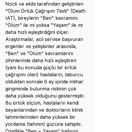
Nock ve ekibi tarafından geliştirilen 
"Ölüm Örtük Çağrışım Testi" (Death 
IAT), bireylerin "Ben" kavramını 
"Ölüm" ile mi yoksa "Yaşam" ile mi 
daha hızlı eşleştirdiğini ölçer. 
Araştırmalar, acil servise başvuran 
ergenler ve yetişkinler arasında, 
"Ben" ve "Ölüm" kavramlarını 
zihinlerinde daha hızlı eşleştiren 
(yani bu konuda güçlü bir örtük 
çağrışımı olan) hastaların, taburcu 
olduktan sonraki 6 ay içinde intihar 
girişiminde bulunma riskinin çok 
daha yüksek olduğunu göstermiştir. 
Bu örtük ölçüm, hastaların kendi 
beyanlarından ve doktorların klinik 
tahminlerinden daha yüksek bir 
yordama (tahmin) gücüne sahiptir. 
Özellikle "Ben = Yaşam" bağının 