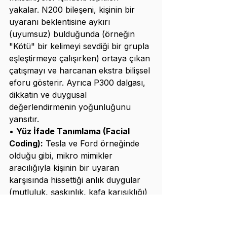
yakalar. N200 bileşeni, kişinin bir 
uyaranı beklentisine aykırı 
(uyumsuz) bulduğunda (örneğin 
"Kötü" bir kelimeyi sevdiği bir grupla 
eşleştirmeye çalışırken) ortaya çıkan 
çatışmayı ve harcanan ekstra bilişsel 
eforu gösterir. Ayrıca P300 dalgası, 
dikkatin ve duygusal 
değerlendirmenin yoğunluğunu 
yansıtır.
• 
Yüz İfade Tanımlama (Facial 
Coding):
 Tesla ve Ford örneğinde 
olduğu gibi, mikro mimikler 
aracılığıyla kişinin bir uyaran 
karşısında hissettiği anlık duygular 
(mutluluk, şaşkınlık, kafa karışıklığı) 
ölçülebilir. "FaceReader" gibi 
yazılımlar, kişinin beyan etmediği 