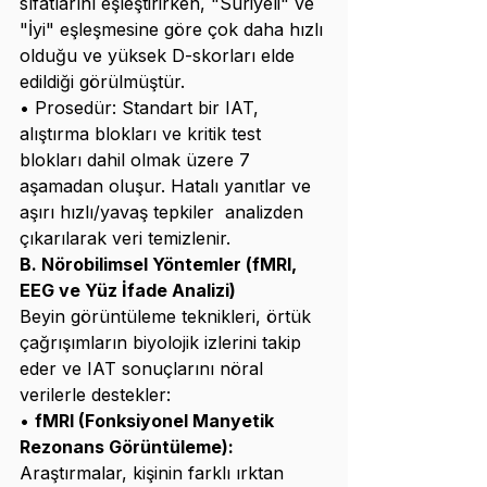
sıfatlarını eşleştirirken, "Suriyeli" ve 
"İyi" eşleşmesine göre çok daha hızlı 
olduğu ve yüksek D-skorları elde 
edildiği görülmüştür.
• Prosedür: Standart bir IAT, 
alıştırma blokları ve kritik test 
blokları dahil olmak üzere 7 
aşamadan oluşur. Hatalı yanıtlar ve 
aşırı hızlı/yavaş tepkiler  analizden 
çıkarılarak veri temizlenir.
B. Nörobilimsel Yöntemler (fMRI, 
EEG ve Yüz İfade Analizi)
Beyin görüntüleme teknikleri, örtük 
çağrışımların biyolojik izlerini takip 
eder ve IAT sonuçlarını nöral 
verilerle destekler:
• 
fMRI (Fonksiyonel Manyetik 
Rezonans Görüntüleme):
Araştırmalar, kişinin farklı ırktan 