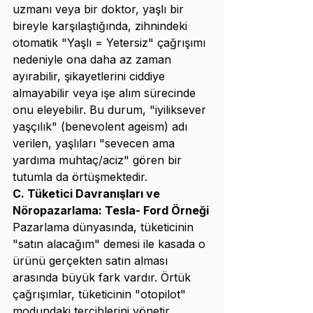
uzmanı veya bir doktor, yaşlı bir 
bireyle karşılaştığında, zihnindeki 
otomatik "Yaşlı = Yetersiz" çağrışımı 
nedeniyle ona daha az zaman 
ayırabilir, şikayetlerini ciddiye 
almayabilir veya işe alım sürecinde 
onu eleyebilir. Bu durum, "iyiliksever 
yaşçılık" (benevolent ageism) adı 
verilen, yaşlıları "sevecen ama 
yardıma muhtaç/aciz" gören bir 
tutumla da örtüşmektedir.
C. Tüketici Davranışları ve 
Nöropazarlama: Tesla- Ford Örneği
Pazarlama dünyasında, tüketicinin 
"satın alacağım" demesi ile kasada o 
ürünü gerçekten satın alması 
arasında büyük fark vardır. Örtük 
çağrışımlar, tüketicinin "otopilot" 
modundaki tercihlerini yönetir. 