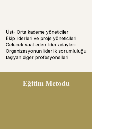
Üst- Orta kademe yöneticiler
Ekip liderleri ve proje yöneticileri
Gelecek vaat eden lider adayları
Organizasyonun liderlik sorumluluğu
taşıyan diğer profesyonelleri
Eğitim Metodu